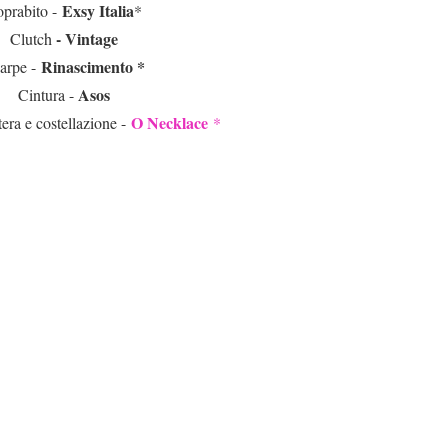
Exsy Italia
oprabito -
*
- Vintage
Clutch
Rinascimento *
arpe -
Asos
Cintura -
O Necklace
tera e costellazione -
*