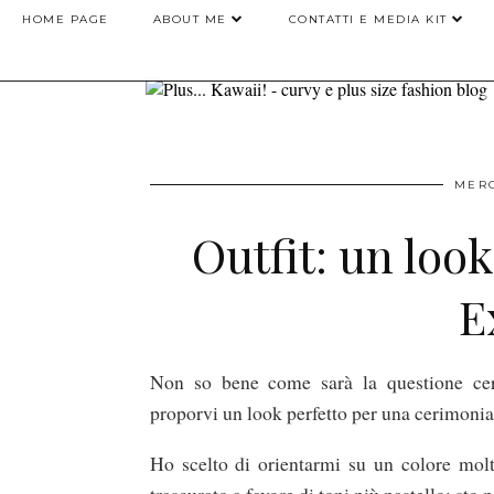
HOME PAGE
ABOUT ME
CONTATTI E MEDIA KIT
MERC
Outfit: un loo
E
Non so bene come sarà la questione cer
proporvi un look perfetto per una cerimonia 
Ho scelto di orientarmi su un colore mol
trascurato a favore di toni più pastello: sto 