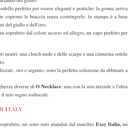
modello perfetto per essere eleganti e pratiche: la gonna arriva
te coprono le braccia senza costringerle; la stampa è a base
i del giallo e dell'oro.
 un soprabito dal colore acceso ed allegro, un capo perfetto per
i neutri: una clutch nude e delle scarpe e una cinturina sottile
to.
izzati , oro o argento, sono la perfetta soluzione da abbinare a
O Necklace
ghezze diverse di
: una con la mia iniziale e l'altra
e, il mio segno zodiacale.
N ITALY
Exsy Italia,
il soprabito, mi sono stati mandati dal marchio
un