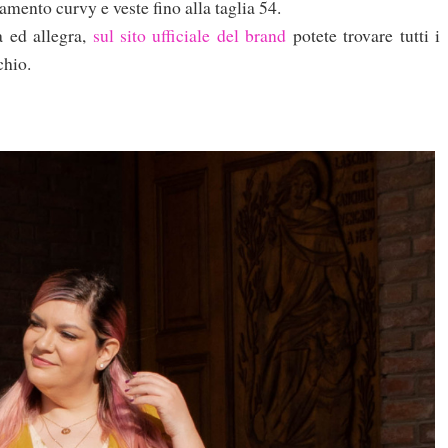
amento curvy e veste fino alla taglia 54.
a ed allegra,
sul sito ufficiale del brand
potete trovare tutti i
chio.