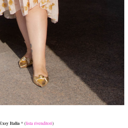
Exsy Italia
* (
lista rivenditori
)