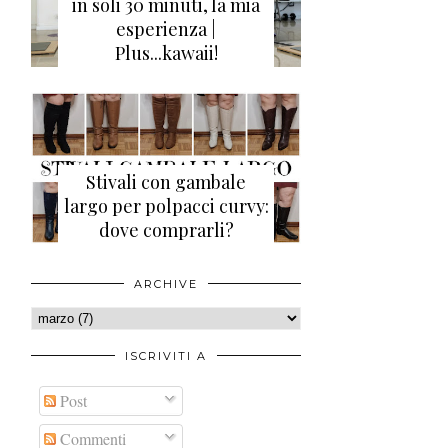
in soli 30 minuti, la mia
esperienza |
Plus...kawaii!
Stivali con gambale
largo per polpacci curvy:
dove comprarli?
ARCHIVE
ISCRIVITI A
Post
Commenti