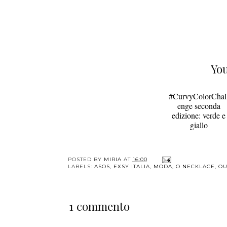
You
#CurvyColorChal
enge seconda
edizione: verde e
giallo
POSTED BY
MIRIA
AT
16:00
LABELS:
ASOS
,
EXSY ITALIA
,
MODA
,
O NECKLACE
,
OU