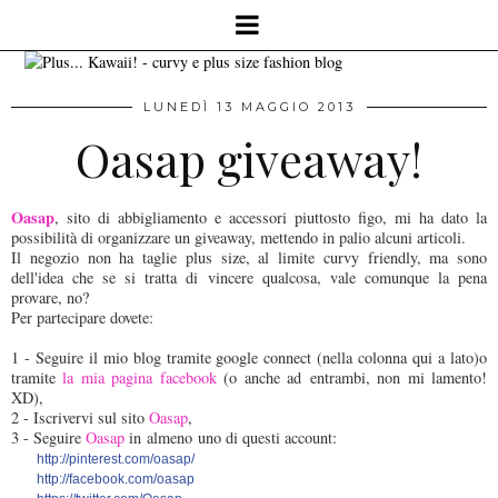
LUNEDÌ 13 MAGGIO 2013
Oasap giveaway!
Oasap
, sito di abbigliamento e accessori piuttosto figo, mi ha dato la
possibilità di organizzare un giveaway, mettendo in palio alcuni articoli.
Il negozio non ha taglie plus size, al limite curvy friendly, ma sono
dell'idea che se si tratta di vincere qualcosa, vale comunque la pena
provare, no?
Per partecipare dovete:
1 - Seguire il mio blog tramite google connect (nella colonna qui a lato)o
tramite
la mia pagina facebook
(o anche ad entrambi, non mi lamento!
XD),
2 - Iscrivervi sul sito
Oasap
,
3 - Seguire
Oasap
in almeno uno di questi account:
http://pinterest.com/oasap/
http://facebook.com/oasap