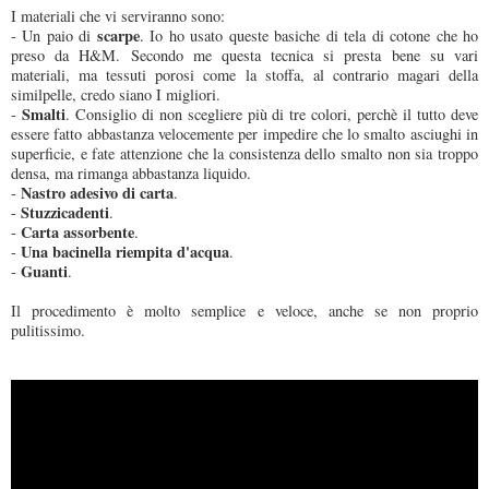
I materiali che vi serviranno sono:
scarpe
- Un paio di
. Io ho usato queste basiche di tela di cotone che ho
preso da H&M. Secondo me questa tecnica si presta bene su vari
materiali, ma tessuti porosi come la stoffa, al contrario magari della
similpelle, credo siano I migliori.
Smalti
-
. Consiglio di non scegliere più di tre colori, perchè il tutto deve
essere fatto abbastanza velocemente per impedire che lo smalto asciughi in
superficie, e fate attenzione che la consistenza dello smalto non sia troppo
densa, ma rimanga abbastanza liquido.
Nastro adesivo di carta
-
.
Stuzzicadenti
-
.
Carta assorbente
-
.
Una bacinella riempita d'acqua
-
.
Guanti
-
.
Il procedimento è molto semplice e veloce, anche se non proprio
pulitissimo.