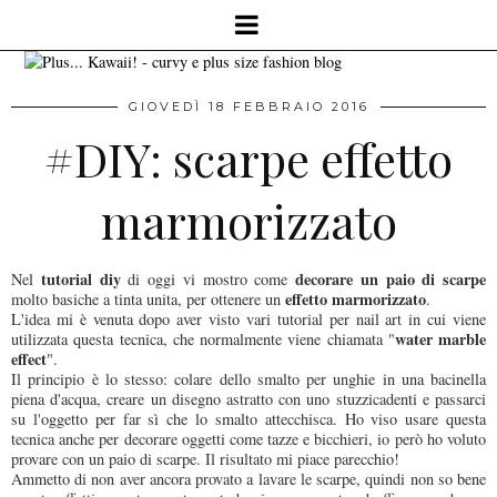
GIOVEDÌ 18 FEBBRAIO 2016
#DIY: scarpe effetto
marmorizzato
tutorial diy
decorare un paio di scarpe
Nel
di oggi vi mostro come
effetto marmorizzato
molto basiche a tinta unita, per ottenere un
.
L'idea mi è venuta dopo aver visto vari tutorial per nail art in cui viene
water marble
utilizzata questa tecnica, che normalmente viene chiamata "
effect
".
Il principio è lo stesso: colare dello smalto per unghie in una bacinella
piena d'acqua, creare un disegno astratto con uno stuzzicadenti e passarci
su l'oggetto per far sì che lo smalto attecchisca. Ho viso usare questa
tecnica anche per decorare oggetti come tazze e bicchieri, io però ho voluto
provare con un paio di scarpe. Il risultato mi piace parecchio!
Ammetto di non aver ancora provato a lavare le scarpe, quindi non so bene