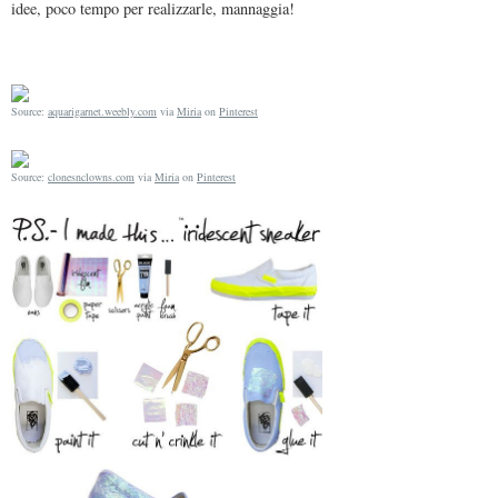
idee, poco tempo per realizzarle, mannaggia!
Source:
aquarigarnet.weebly.com
via
Miria
on
Pinterest
Source:
clonesnclowns.com
via
Miria
on
Pinterest