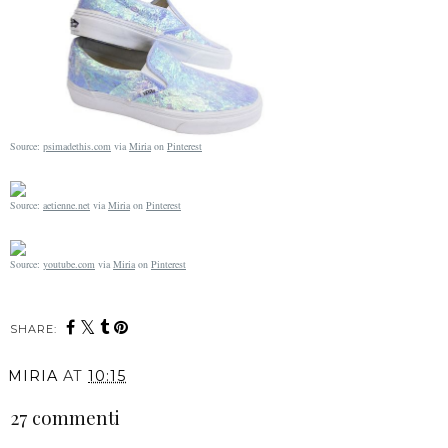
Source:
psimadethis.com
via
Miria
on
Pinterest
Source:
aetienne.net
via
Miria
on
Pinterest
Source:
youtube.com
via
Miria
on
Pinterest
SHARE:
MIRIA
AT
10:15
27 commenti