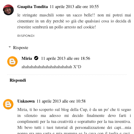
Guapita Tondita
11 aprile 2013 alle ore 10:55
le stringate maschili sono un sacco belle!! non mi potrei mai
cimentare in un diy perchè so già che qualsiasi cosa io decida di
rivestire sembrerà un pollo arresto nel cookie!
RISPONDI
Risposte
Miria
11 aprile 2013 alle ore 18:56
ahahahahahahahahahahahahah X°D
Rispondi
Unknown
11 aprile 2013 alle ore 10:58
Miria, ti ho scoperto sul blog della Cup, è da un po' che ti seguo
in silenzio ma adesso mi decido finalmente devo farti i
complimenti per la tua creatività e soprattutto per la tua inventiva.
Mi bevo tutti i tuoi tutorial di personalizzazione dei capi...mia
nonna era una sarta e mia mamma se la cava con il taglia e cuci,